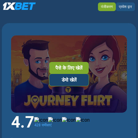
पंजीकरण
प्रवेश द्वार
पैसे के लिए खेलें
डेमो खेलें
4.7
428 समीक्षाएं