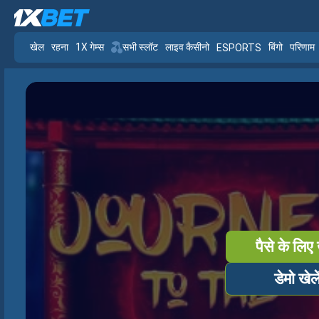
खेल
रहना
1X गेम्स
सभी स्लॉट
लाइव कैसीनो
बिंगो
परिणाम
ESPORTS
पैसे के लिए 
डेमो खेले