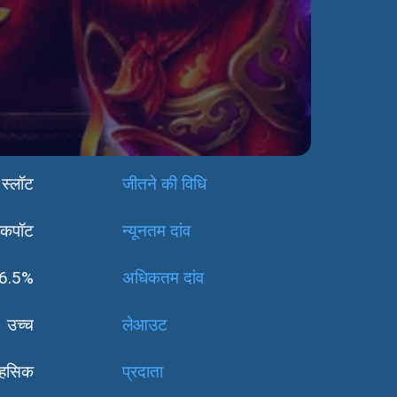
 स्लॉट
जीतने की विधि
ैकपॉट
न्यूनतम दांव
6.5%
अधिकतम दांव
उच्च
लेआउट
हसिक
प्रदाता