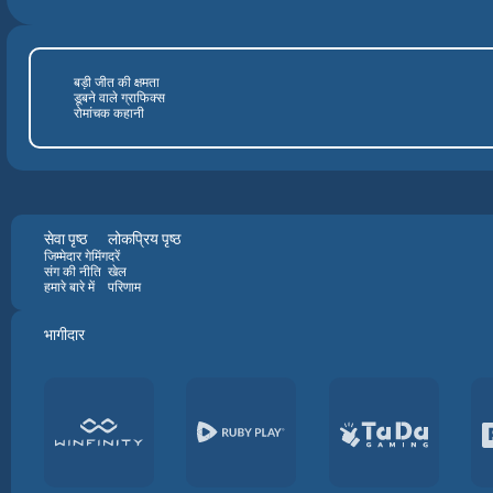
बड़ी जीत की क्षमता
डूबने वाले ग्राफिक्स
रोमांचक कहानी
सेवा पृष्ठ
लोकप्रिय पृष्ठ
जिम्मेदार गेमिंग
दरें
संग की नीति
खेल
हमारे बारे में
परिणाम
भागीदार