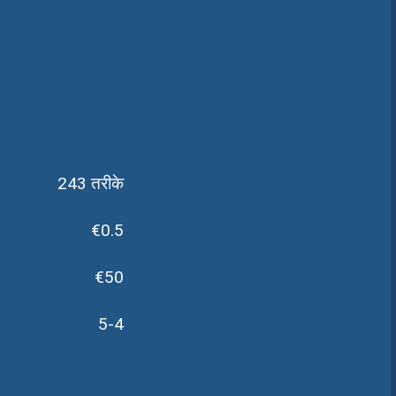
243 तरीके
€0.5
€50
5-4