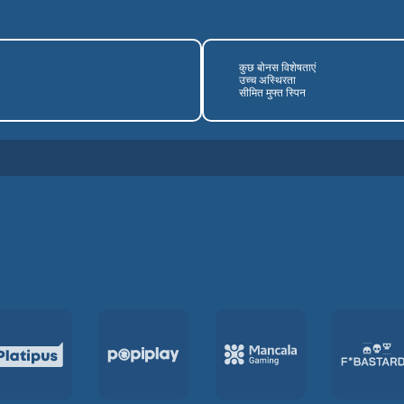
कुछ बोनस विशेषताएं
उच्च अस्थिरता
सीमित मुफ्त स्पिन