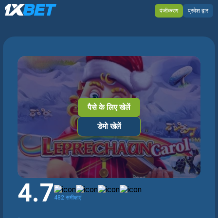
पंजीकरण
प्रवेश द्वार
पैसे के लिए खेलें
डेमो खेलें
4.7
482 समीक्षाएं