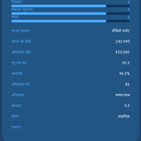
डिज़ाइन
4
मोबाइल सुलभता
4
गेमप्ले
4
गेम का प्रकार
वीडियो स्लॉट
जीतने की विधि
243 रास्ते
अधिकतम जीत
€20,000
न्यूनतम शर्त
€0.3
आरटीपी
96.5%
अधिकतम शर्त
€6
अस्थिरता
मध्यम-उच्च
लेआउट
5-3
श्रेणी
साहसिक
प्रदाता