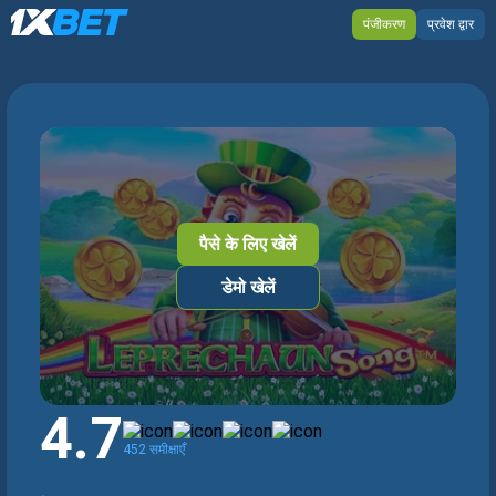
पंजीकरण
प्रवेश द्वार
पैसे के लिए खेलें
डेमो खेलें
4.7
452 समीक्षाएँ