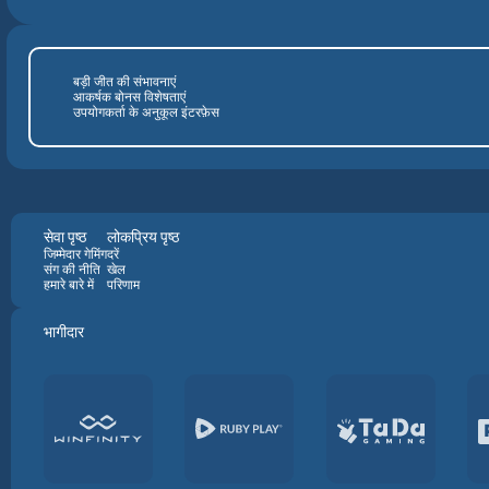
बड़ी जीत की संभावनाएं
आकर्षक बोनस विशेषताएं
उपयोगकर्ता के अनुकूल इंटरफ़ेस
सेवा पृष्ठ
लोकप्रिय पृष्ठ
जिम्मेदार गेमिंग
दरें
संग की नीति
खेल
हमारे बारे में
परिणाम
भागीदार