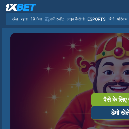
खेल
रहना
1X गेम्स
सभी स्लॉट
लाइव कैसीनो
बिंगो
परिणाम
ESPORTS
पैसे के लिए 
डेमो खेले