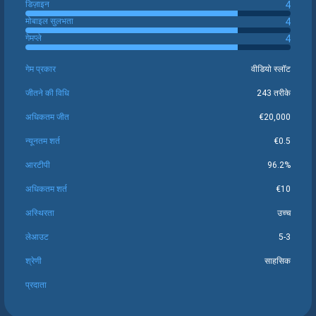
डिज़ाइन
4
मोबाइल सुलभता
4
गेमप्ले
4
गेम प्रकार
वीडियो स्लॉट
जीतने की विधि
243 तरीके
अधिकतम जीत
€20,000
न्यूनतम शर्त
€0.5
आरटीपी
96.2%
अधिकतम शर्त
€10
अस्थिरता
उच्च
लेआउट
5-3
श्रेणी
साहसिक
प्रदाता