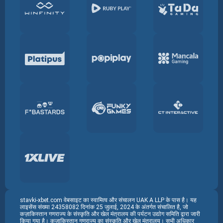
stavki-xbet.com वेबसाइट का स्वामित्व और संचालन UAK A LLP के पास है। यह
लाइसेंस संख्या 24358082 दिनांक 25 जुलाई, 2024 के अंतर्गत संचालित है, जो
कज़ाकिस्तान गणराज्य के संस्कृति और खेल मंत्रालय की पर्यटन उद्योग समिति द्वारा जारी
किया गया है। कज़ाकिस्तान गणराज्य का संस्कृति और खेल मंत्रालय। सभी अधिकार