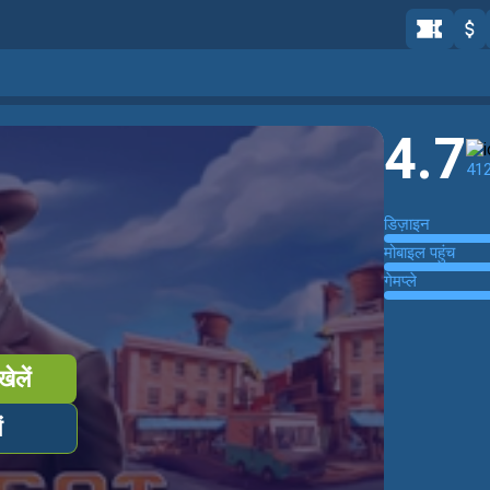
4.7
412 
डिज़ाइन
मोबाइल पहुंच
गेमप्ले
खेलें
ं