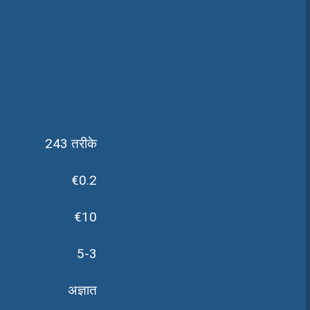
243 तरीके
€0.2
€10
5-3
अज्ञात