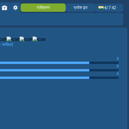
पंजीकरण
प्रवेश द्वार
HI
/
7:42
समीक्षाएं
4
4
4