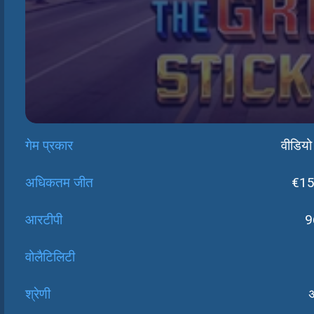
गेम प्रकार
वीडियो
अधिकतम जीत
€15
आरटीपी
9
वोलैटिलिटी
श्रेणी