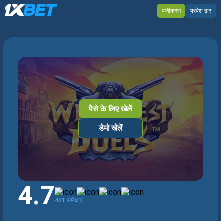
पंजीकरण
प्रवेश द्वार
पैसे के लिए खेलें
डेमो खेलें
4.7
481 समीक्षाएं