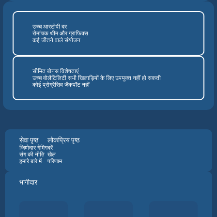
उच्च आरटीपी दर
रोमांचक थीम और ग्राफिक्स
कई जीतने वाले संयोजन
सीमित बोनस विशेषताएं
उच्च वोलैटिलिटी सभी खिलाड़ियों के लिए उपयुक्त नहीं हो सकती
कोई प्रोग्रेसिव जैकपॉट नहीं
सेवा पृष्ठ
लोकप्रिय पृष्ठ
जिम्मेदार गेमिंग
दरें
संग की नीति
खेल
हमारे बारे में
परिणाम
भागीदार