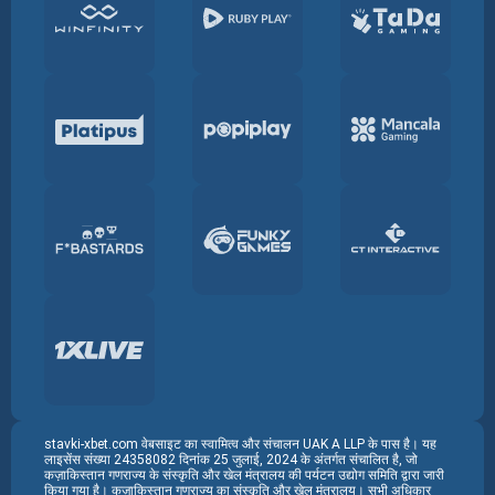
stavki-xbet.com वेबसाइट का स्वामित्व और संचालन UAK A LLP के पास है। यह
लाइसेंस संख्या 24358082 दिनांक 25 जुलाई, 2024 के अंतर्गत संचालित है, जो
कज़ाकिस्तान गणराज्य के संस्कृति और खेल मंत्रालय की पर्यटन उद्योग समिति द्वारा जारी
किया गया है। कज़ाकिस्तान गणराज्य का संस्कृति और खेल मंत्रालय। सभी अधिकार