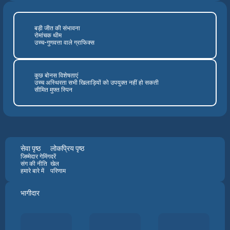
बड़ी जीत की संभावना
रोमांचक थीम
उच्च-गुणवत्ता वाले ग्राफिक्स
कुछ बोनस विशेषताएं
उच्च अस्थिरता सभी खिलाड़ियों को उपयुक्त नहीं हो सकती
सीमित मुफ्त स्पिन
सेवा पृष्ठ
लोकप्रिय पृष्ठ
जिम्मेदार गेमिंग
दरें
संग की नीति
खेल
हमारे बारे में
परिणाम
भागीदार