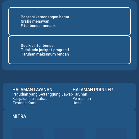
Potensi kemenangan besar
Grafis menawan
Fitur bonus menarik
Sedikit fitur bonus
Tidak ada jackpot progresif
Taruhan maksimum rendah
HALAMAN LAYANAN
HALAMAN POPULER
Perjudian yang Bertanggung Jawab
Taruhan
Kebijakan perusahaan
Permainan
Tentang Kami
Hasil
MITRA