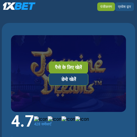
पंजीकरण
प्रवेश द्वार
पैसे के लिए खेलें
डेमो खेलें
4.7
428 समीक्षाएँ