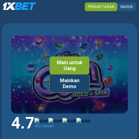
PENDAFTARAN
MASUK
Main untuk
Uang
Mainkan
Demo
4.7
452 ulasan