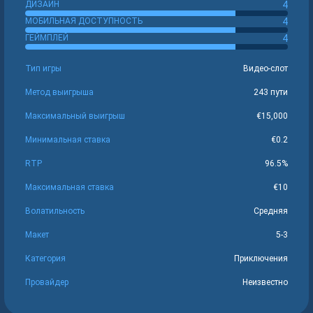
ДИЗАЙН
4
МОБИЛЬНАЯ ДОСТУПНОСТЬ
4
ГЕЙМПЛЕЙ
4
Тип игры
Видео-слот
Метод выигрыша
243 пути
Максимальный выигрыш
€15,000
Минимальная ставка
€0.2
RTP
96.5%
Максимальная ставка
€10
Волатильность
Средняя
Макет
5-3
Категория
Приключения
Провайдер
Неизвестно