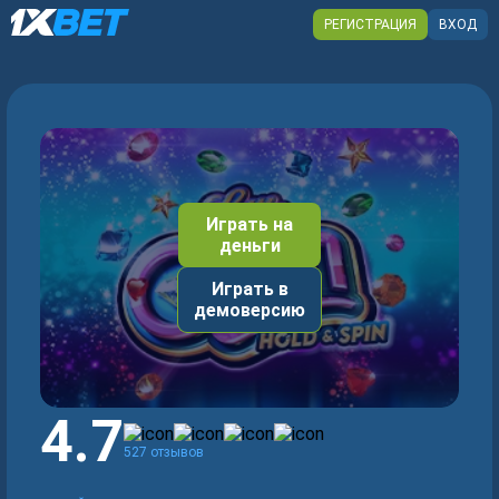
РЕГИСТРАЦИЯ
ВХОД
Играть на
деньги
Играть в
демоверсию
4.7
527 отзывов