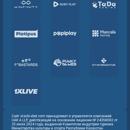
Сайт stavki-xbet.com принадлежит и управляется компанией
UAK A LLP, действующей на основании лицензии № 24358082 от
25 июля 2024 года, выданной Комитетом индустрии туризма
Министерства культуры и спорта Республики Казахстан.