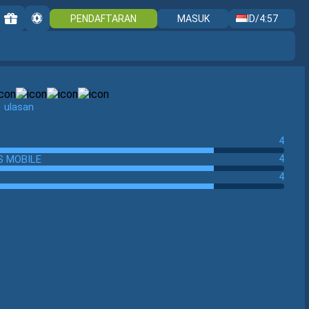
PENDAFTARAN
MASUK
ID
/
4:57
 ulasan
4
S MOBILE
4
4