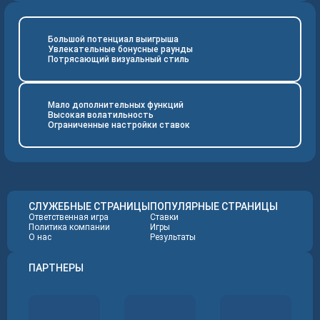
Большой потенциал выигрыша
Увлекательные бонусные раунды
Потрясающий визуальный стиль
Мало дополнительных функций
Высокая волатильность
Ограниченные настройки ставок
СЛУЖЕБНЫЕ СТРАНИЦЫ
ПОПУЛЯРНЫЕ СТРАНИЦЫ
Ответственная игра
Ставки
Политика компании
Игры
О нас
Результаты
ПАРТНЕРЫ