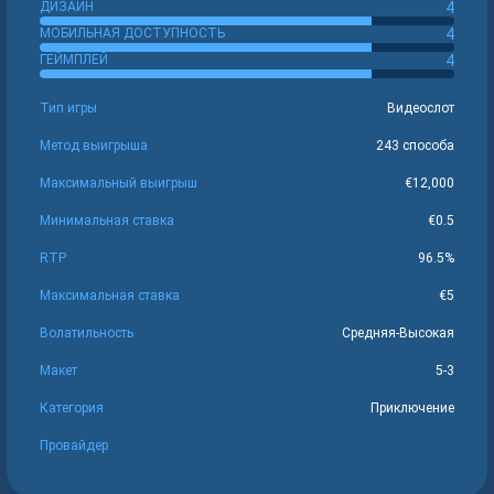
ДИЗАЙН
4
МОБИЛЬНАЯ ДОСТУПНОСТЬ
4
ГЕЙМПЛЕЙ
4
Тип игры
Видеослот
Метод выигрыша
243 способа
Максимальный выигрыш
€12,000
Минимальная ставка
€0.5
RTP
96.5%
Максимальная ставка
€5
Волатильность
Средняя-Высокая
Макет
5-3
Категория
Приключение
Провайдер