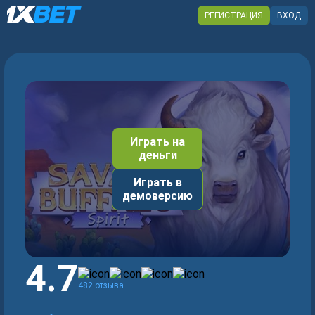
РЕГИСТРАЦИЯ
ВХОД
Играть на
деньги
Играть в
демоверсию
4.7
482 отзыва