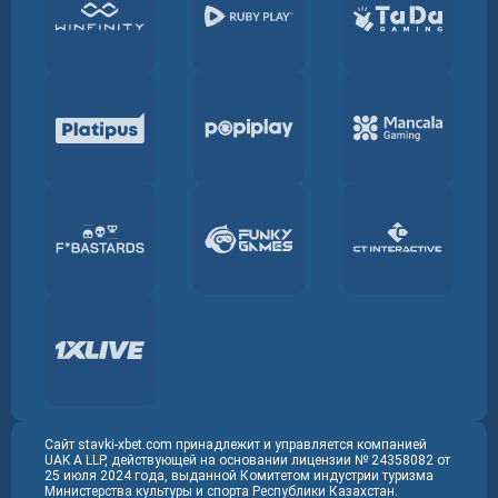
Сайт stavki-xbet.com принадлежит и управляется компанией
UAK A LLP, действующей на основании лицензии № 24358082 от
25 июля 2024 года, выданной Комитетом индустрии туризма
Министерства культуры и спорта Республики Казахстан.