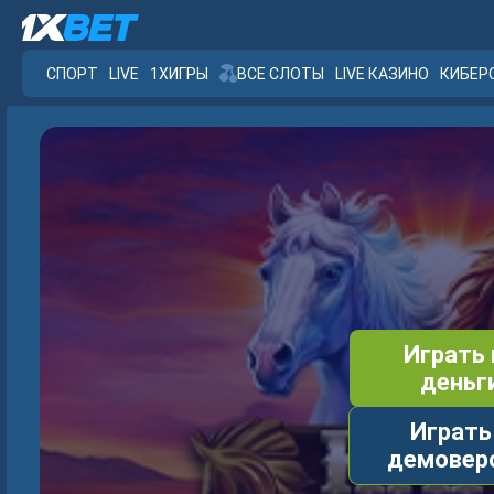
СПОРТ
LIVE
1XИГРЫ
ВСЕ СЛОТЫ
LIVE КАЗИНО
КИБЕР
Играть 
деньг
Играть
демовер