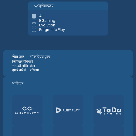
Scratch
प्रोवाइडर
Shooting
Slots
All
Table Games
BGaming
Video Poker
Evolution
Virtual
Pragmatic Play
सेवा पृष्ठ
लोकप्रिय पृष्ठ
जिम्मेदार गेमिंग
दरें
संग की नीति
खेल
हमारे बारे में
परिणाम
भागीदार